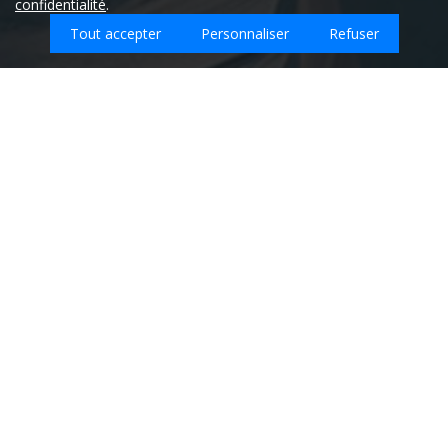
confidentialité
.
Tout accepter
Personnaliser
Refuser
Quel type d'emploi recherchez-vous sur
Haute-Beaume ?
Entreprises de nettoyage sur la ville de
HAUTE-BEAUME - Hautes-Alpes (05)
Retrouvez ici les
meilleures entreprises de nettoyage qui
interviennent sur la ville de HAUTE-BEAUME.
Aucun prestataire trouvé sur ce code postal.