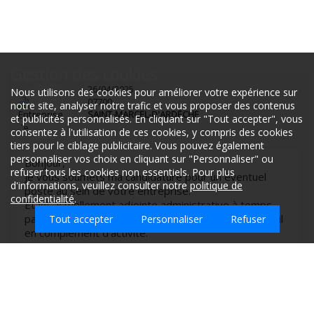
Gestion des cookies
26/04/2025
Nous utilisons des cookies pour améliorer votre expérience sur
07700
notre site, analyser notre trafic et vous proposer des contenus
SAINT-MARCEL-D'ARDÈCHE
et publicités personnalisés. En cliquant sur "Tout accepter", vous
consentez à l'utilisation de ces cookies, y compris des cookies
tiers pour le ciblage publicitaire. Vous pouvez également
personnaliser vos choix en cliquant sur "Personnaliser" ou
Bonjour,
refuser tous les cookies non essentiels. Pour plus
Je vous soumets ma candidature pour un éventuel
d'informations, veuillez consulter notre
politique de
poste au sein de votre entreprise.
confidentialité
.
Étant actuellement adjointe administrative à temps
partiel le matin, je suis donc à la recherche d'un travail
Tout accepter
Personnaliser
Refuser
en complément d'activité.
Motivée disponible.
Quel type d'emploi recherchez-vous sur
Je reste à votre disposition pour vous montrer mes
Freyssenet ?
motivations.