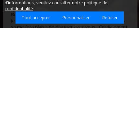
d'informations, veuillez consulter notre
politique de
confidentialité
.
Bonjour Madame monsieur
Tout accepter
Personnaliser
Refuser
Je intéresse pour sévices de nettoyage à saint girons
sa me fera plaisir de discuter avec vous . Cordialement
###
Quel type d'emploi recherchez-vous sur
Pradieres ?
Entreprises de nettoyage sur la ville de
PRADIERES - Ariège (09)
Retrouvez ici les
meilleures entreprises de nettoyage qui
interviennent sur la ville de PRADIERES.
BIGOU & ELLE