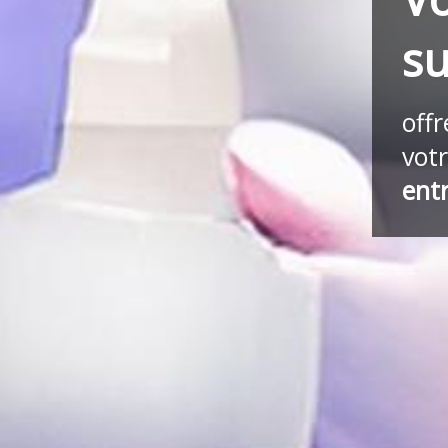
s
off
vot
ent