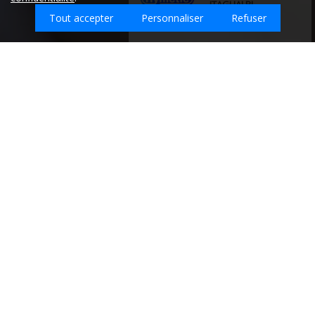
ITAGUAI RJ
Tout accepter
Personnaliser
Refuser
J, aimerais travailler avec vous.
Quel type d'emploi recherchez-vous sur Saint-
Vran ?
Entreprises de nettoyage sur la ville de SAINT-
VRAN - Côtes-d'Armor (22)
Retrouvez ici les
meilleures entreprises de nettoyage qui
interviennent sur la ville de SAINT-VRAN.
PROP' VAPO
ROUTE DE LOPERARE
0683420873
22110 GLOMEL