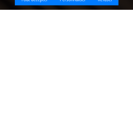
J, aimerais travailler avec vous.
Quel type d'emploi recherchez-vous sur
Tremuson ?
Entreprises de nettoyage sur la ville de
TREMUSON - Côtes-d'Armor (22)
Retrouvez ici les
meilleures entreprises de nettoyage qui
interviennent sur la ville de TREMUSON.