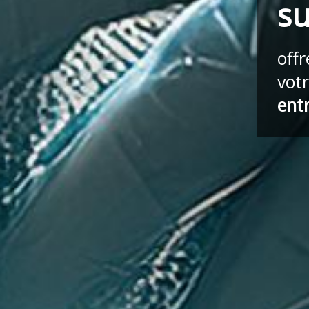
su
off
vot
ent