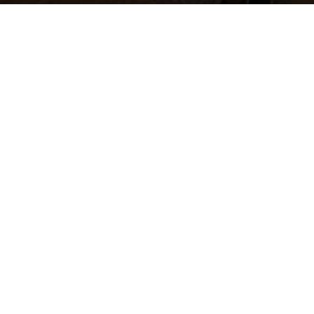
Entreprises de nettoyage sur la vi
GERY - Meuse (55)
Retrouvez ici les
meilleures entreprises d
qui interviennent sur la ville de GERY.
Aucun prestataire trouvé sur ce code post