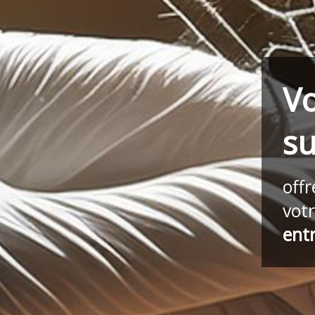
Vo
su
off
vot
ent