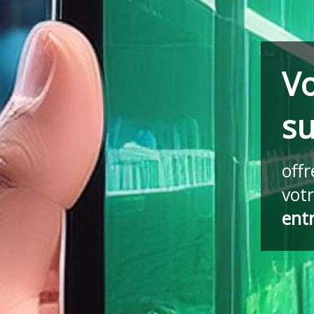
Vo
s
off
vot
ent