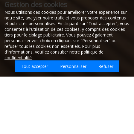
Gestion des cookies
Nous utilisons des cookies pour améliorer votre expérience sur
notre site, analyser notre trafic et vous proposer des contenus
et publicités personnalisés. En cliquant sur "Tout accepter", vous
consentez à l'utilisation de ces cookies, y compris des cookies
tiers pour le ciblage publicitaire. Vous pouvez également
personnaliser vos choix en cliquant sur "Personnaliser" ou
refuser tous les cookies non essentiels. Pour plus
d'informations, veuillez consulter notre
politique de
confidentialité
.
Tout accepter
Personnaliser
Refuser
Quel type d'emploi recherchez-vous sur
Fleury-Sur-Loire ?