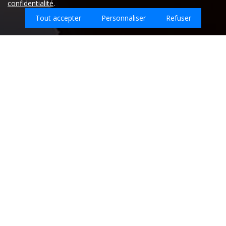
confidentialité
.
Tout accepter
Personnaliser
Refuser
Quel type d'emploi recherchez-vous sur
Saincaize-Meauce ?
Entreprises de nettoyage sur la ville de
SAINCAIZE-MEAUCE - Nièvre (58)
Retrouvez ici les
meilleures entreprises de nettoyage qui
interviennent sur la ville de SAINCAIZE-MEAUCE.
MILLAGE CLARKE
39 GRANDE RUE
0663788225
58310 SAINT-AMAND-EN-PUISAYE