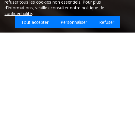
refuser tous les cookies non essentiels. Pour plus
d'informations, veuillez consulter notre
politique de
confidentialité
.
Tout accepter
Personnaliser
Refuser
Quel type d'emploi recherchez-vous sur
Arzembouy ?
Entreprises de nettoyage sur la ville de
ARZEMBOUY - Nièvre (58)
Retrouvez ici les
meilleures entreprises de nettoyage qui
interviennent sur la ville de ARZEMBOUY.
MILLAGE CLARKE