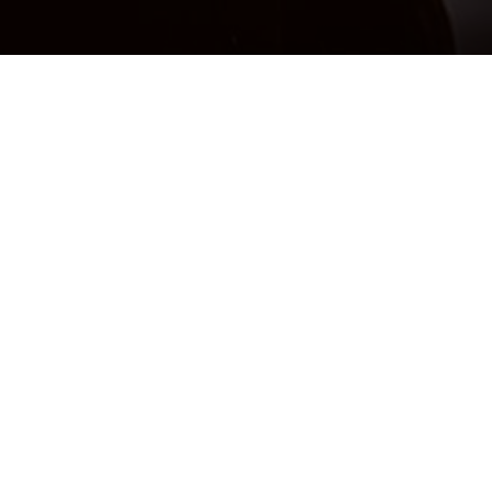
 ?
e de vie propre et agréable
oire de Belfort, VEZELOIS est une
de vie paisible et verdoyant. Avec sa