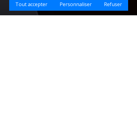
Tout accepter
Personnaliser
Refuser
uel type d'emploi recherchez-vous sur Vezelois
lle de
90)
La ville de VEZELOIS : un cadr
e nettoyage
Située dans le département du Territ
commune de charme, offrant un cadre 