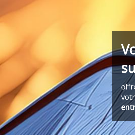
Vo
su
off
vot
ent