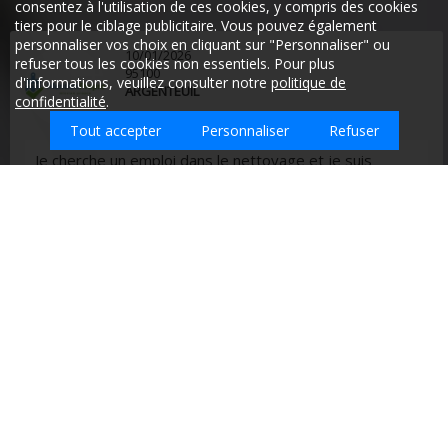
consentez à l'utilisation de ces cookies, y compris des cookies
tiers pour le ciblage publicitaire. Vous pouvez également
personnaliser vos choix en cliquant sur "Personnaliser" ou
10/01/2026
refuser tous les cookies non essentiels. Pour plus
95100
d'informations, veuillez consulter notre
politique de
ARGENTEUIL
confidentialité
.
Tout accepter
Personnaliser
Refuser
Je cherche un emploi dans le nettoyage et je suis
disponible immédiatement merci
Quel type d'emploi recherchez-vous sur
Pontoise ?
Entreprises de nettoyage sur la ville de
PONTOISE - Val-d'Oise (95)