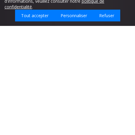
d'informations, veuillez consulter notre
politique de
confidentialité
.
Tout accepter
Personnaliser
Refuser
Quel type d'emploi recherchez-vous ?
Entreprises de nettoyage Corse-du-Sud (2A) -
CORSE
Retrouvez ici toutes les entreprises de nettoyage du
département 2A ville par ville.
Recherchez avec votre code postal ou le nom de votre ville :