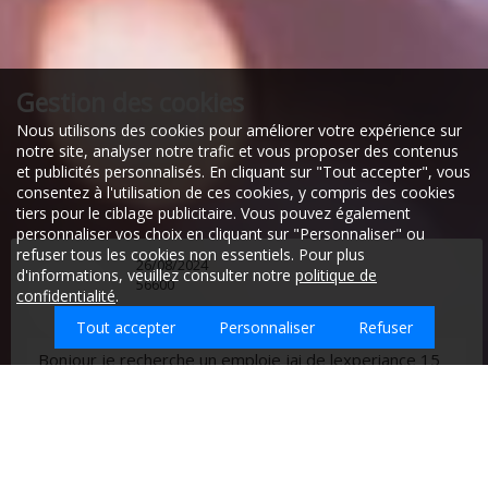
Gestion des cookies
Nous utilisons des cookies pour améliorer votre expérience sur
notre site, analyser notre trafic et vous proposer des contenus
et publicités personnalisés. En cliquant sur "Tout accepter", vous
consentez à l'utilisation de ces cookies, y compris des cookies
tiers pour le ciblage publicitaire. Vous pouvez également
personnaliser vos choix en cliquant sur "Personnaliser" ou
refuser tous les cookies non essentiels. Pour plus
26/08/2024
d'informations, veuillez consulter notre
politique de
56600
confidentialité
.
Tout accepter
Personnaliser
Refuser
Bonjour je recherche un emploie jai de lexperiance 15
ans dans le nettoyage jai mon cap et bep de propreter
Quel type d'emploi recherchez-vous ?