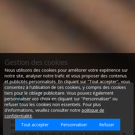
Gestion des cookies
Nous utilisons des cookies pour améliorer votre expérience sur
notre site, analyser notre trafic et vous proposer des contenus
et publicités personnalisés. En cliquant sur "Tout accepter", vous
22/01/2026
consentez à l'utilisation de ces cookies, y compris des cookies
60000
tiers pour le ciblage publicitaire. Vous pouvez également
BEAUVAIS
personnaliser vos choix en cliquant sur "Personnaliser" ou
refuser tous les cookies non essentiels. Pour plus
d'informations, veuillez consulter notre
politique de
Bonjour je me permet de vous envoyer un message je
confidentialité
.
suis a la recherche d'un emplois sur le secteur de
Tout accepter
Personnaliser
Refuser
beauvais si toute fois vous rechercher du personnelles
actuellement