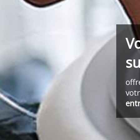
Vo
su
off
vot
ent